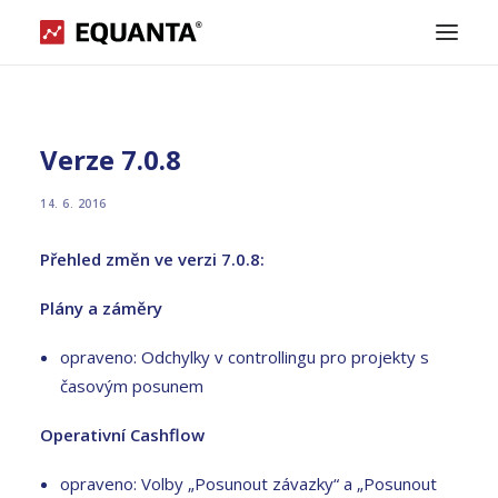
O APLIKACI
Verze 7.0.8
PODPORA
14. 6. 2016
Přehled změn ve verzi 7.0.8:
KONTAKT
Plány a záměry
ATLAS GROUP
opraveno: Odchylky v controllingu pro projekty s
časovým posunem
STÁHNOUT
Operativní Cashflow
POPTÁVKA
opraveno: Volby „Posunout závazky“ a „Posunout