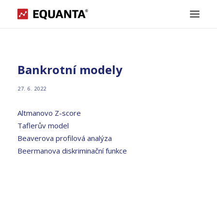
O APLIKACI
Bankrotní modely
PODPORA
27. 6. 2022
Altmanovo Z-score
KONTAKT
Taflerův model
Beaverova profilová analýza
ATLAS GROUP
Beermanova diskriminační funkce
STÁHNOUT
POPTÁVKA